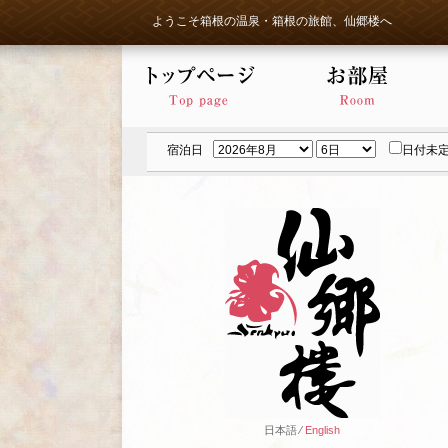
ようこそ箱根の温泉・箱根の旅館、仙郷楼へ
宿泊日
日付未
日本語 ⁄
English