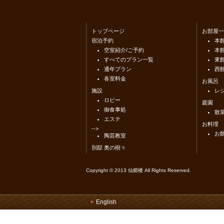
トップページ
お部屋一
宿泊予約
本
空室紹介/ご予約
本館
すべてのプラン一覧
東
通年プラン
西
各室料金
お風呂
施設
レ
ロビー
庭園
御食事処
散
エステ
お料理
-->
お
陶芸教室
別邸 奥の樹々
Copyright © 2013 仙郷楼 All Rights Reserved.
English