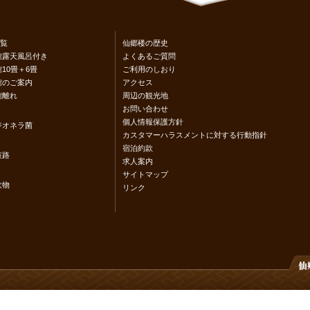
覧
仙郷楼の歴史
館露天風呂付き
よくあるご質問
10畳＋6畳
ご利用のしおり
館のご案内
アクセス
館離れ
周辺の観光地
お問い合わせ
個人情報保護方針
ジオネラ菌
カスタマーハラスメントに対する行動指針
宿泊約款
策路
求人案内
サイトマップ
飲物
リンク