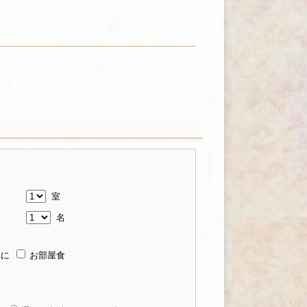
室
名
れに
お部屋食