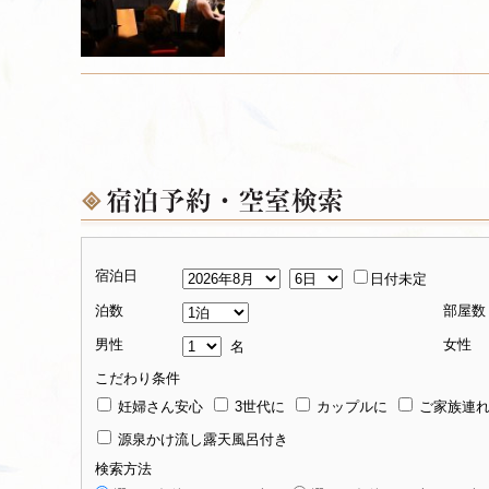
宿泊日
日付未定
泊数
部屋数
男性
女性
名
こだわり条件
妊婦さん安心
3世代に
カップルに
ご家族連
源泉かけ流し露天風呂付き
検索方法