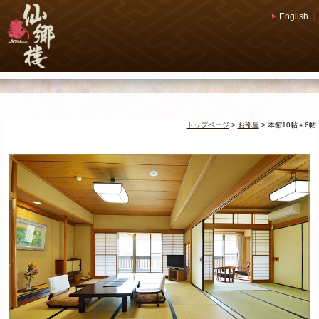
English
｜
トップページ
>
お部屋
>
本館10帖＋6帖