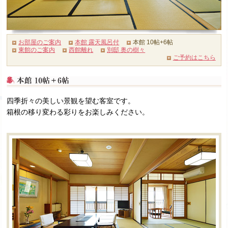
お部屋のご案内
本館 露天風呂付
本館 10帖+6帖
東館のご案内
西館離れ
別邸 奥の樹々
ご予約はこちら
四季折々の美しい景観を望む客室です。
箱根の移り変わる彩りをお楽しみください。