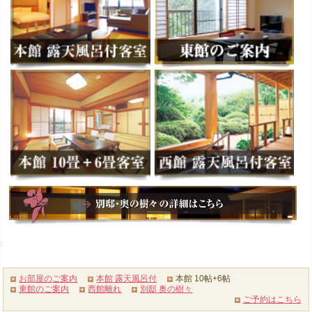
お部屋のご案内
本館 露天風呂付
本館 10帖+6帖
東館のご案内
西館離れ
別邸 奥の樹々
ご予約はこちら