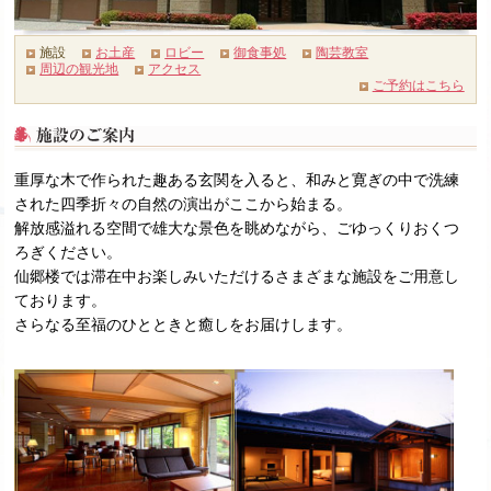
施設
お土産
ロビー
御食事処
陶芸教室
周辺の観光地
アクセス
ご予約はこちら
重厚な木で作られた趣ある玄関を入ると、和みと寛ぎの中で洗練
された四季折々の自然の演出がここから始まる。
解放感溢れる空間で雄大な景色を眺めながら、ごゆっくりおくつ
ろぎください。
仙郷楼では滞在中お楽しみいただけるさまざまな施設をご用意し
ております。
さらなる至福のひとときと癒しをお届けします。