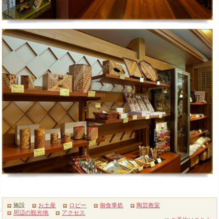
施設
お土産
ロビー
御食事処
陶芸教室
周辺の観光地
アクセス