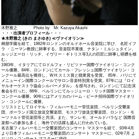
木野雅之 Photo by Mr. Kazuya Akashi
・・・出演者プロフィール・・・
★木野雅之 (きの まさゆき) ≪ヴァイオリン≫
桐朋学園を経て、1982年ロンドンのギルドホール音楽院に学び、 名匠イフ
ラ ・ニーマン教授に師事する。音楽院卒業後、ナタン・ミルシュタイン、
ルッジエーロ・リッチ、イヴリー・ギトリス等3人の巨匠に師事し研鑽を積
む。
1983年、イタリアにてロドルフォ・リピツァー国際ヴァイオリン・コンク
ール優勝。84年、ロンドンにてカール・フレッシュ国際ヴァイオリン・コ
ンクール最高位を獲得し、W.H.スミス賞と聴衆賞を受賞。 85年、パリにて
メニューイン国際コンクールでサロン音楽特別賞を受賞。87年には『ロイ
ヤルオーケストラ協会シルバーメダル』 を授与され、ロンドンにて記念演
奏会を行った。88年、ベルリンにてルッジェーロ・リッチ国際マスター・
コンクール優勝。90年にはアメリカのパーム・ビーチ招待国際ヴァイオリ
ン・コンクールに優勝。
ソリストとしてロイヤル・フィルハーモニー管弦楽団、ベルリン交響楽
団、ポーランド国立放送交響楽団、モスクワ放送交響楽団、ロンドン・モ
ーツァルト管弦楽団等と共演。また、サンレモ、オールドバラなど 国際音
楽祭への参加も多く、海外での活躍も盛んに行われている。
名古屋フィルハーモニー交響楽団のコンサート マスターを経て、93年4月
より日本フィルハーモニー交響楽団のコンサート マスターに、02年7月 よ
リソロ・コンサート マスターに就任。