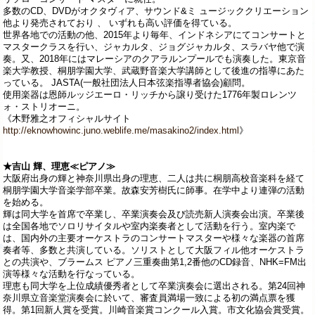
多数のCD、DVDがオクタヴィア、サウンド&ミ ュージッククリエーション
他より発売されており 、 いずれも高い評価を得ている。
世界各地での活動の他、2015年より毎年、インドネシアにてコンサートと
マスタークラスを行い、ジャカルタ、ジョグジャカルタ、スラバヤ他で演
奏。又、2018年にはマレーシアのクアラルンプールでも演奏した。東京音
楽大学教授、桐朋学園大学、武蔵野音楽大学講師として後進の指導にあた
っている。 JASTA(一般社団法人日本弦楽指導者協会)顧問。
使用楽器は恩師ルッジエーロ・リッチから譲り受けた1776年製ロレンツ
ォ・ストリオーニ。
《木野雅之オフィシャルサイト
http://eknowhowinc.juno.weblife.me/masakino2/index.html
》
★吉山 輝、理恵≪ピアノ≫
大阪府出身の輝と神奈川県出身の理恵、二人は共に桐朋高校音楽科を経て
桐朋学園大学音楽学部卒業。故森安芳樹氏に師事。在学中より連弾の活動
を始める。
輝は同大学を首席で卒業し、卒業演奏会及び読売新人演奏会出演。卒業後
は全国各地でソロリサイタルや室内楽奏者として活動を行う。室内楽で
は、国内外の主要オーケストラのコンサートマスターや様々な楽器の首席
奏者等、多数と共演している。ソリストとして大阪フィル他オーケストラ
との共演や、ブラームス ピアノ三重奏曲第1,2番他のCD録音、NHK=FM出
演等様々な活動を行なっている。
理恵も同大学を上位成績優秀者として卒業演奏会に選出される。第24回神
奈川県立音楽堂演奏会に於いて、審査員満場一致による初の満点票を獲
得。第1回新人賞を受賞。川崎音楽賞コンクール入賞。市文化協会賞受賞。