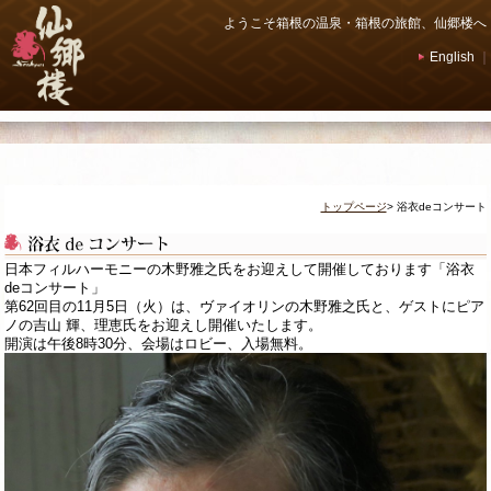
ようこそ箱根の温泉・箱根の旅館、仙郷楼へ
English
｜
トップページ
> 浴衣deコンサート
日本フィルハーモニーの木野雅之氏をお迎えして開催しております「浴衣
deコンサート」
第62回目の11月5日（火）は、ヴァイオリンの木野雅之氏と、ゲストにピア
ノの吉山 輝、理恵氏をお迎えし開催いたします。
開演は午後8時30分、会場はロビー、入場無料。