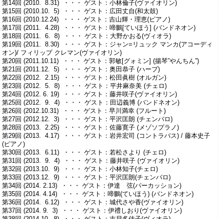
第14回 (2010. 8.31) ・・・ ゲスト：小林倫子(ヴァイオリン)
第15回 (2010.10. 5) ・・・ ゲスト：広田丈自(和太鼓)
第16回 (2010.12.24) ・・・ ゲスト：吉山輝・理恵(ピアノ)
第17回 (2011. 4.28) ・・・ ゲスト：啼鵬[ていほう] (バンドネオン)
第18回 (2011. 6. 8) ・・・ ゲスト：大野かおる(ヴィオラ)
第19回 (2011. 8.30) ・・・ ゲスト：ジャン=リュック マンカ(アコーディ
オン)/ フィリップ クレマン(ヴァイオリン)
第20回 (2011.10.11) ・・・ ゲスト：郭敏[グォミン] (揚琴”やんちん”)
第21回 (2011.12. 5) ・・・ ゲスト：奥田恭子 (ハープ)
第22回 (2012. 2.15) ・・・ ゲスト：松田眞樹 (オルガン)
第23回 (2012. 5. 8) ・・・ ゲスト：平井麻奈美 (チェロ)
第24回 (2012. 6. 19) ・・・ ゲスト：藤井咲子(ヴァイオリン)
第25回 (2012. 9. 4) ・・・ ゲスト：田辺義博 (バンドネオン)
第26回 (2012.10.31) ・・・ ゲスト：早川満幸 (フルート)
第27回 (2012.12. 3) ・・・ ゲスト：平沢匡朗 (チェンバロ)
第28回 (2013. 2.25) ・・・ ゲスト：佐藤寛子 (メゾソプラノ)
第29回 (2013. 4.17) ・・・ ゲスト：岩井宏司 (コントラバス) / 藤本史子
(ピアノ)
第30回 (2013. 6.11) ・・・ ゲスト：若松さより (チェロ)
第31回 (2013. 9. 4) ・・・ ゲスト：藤井咲子 (ヴァイオリン)
第32回 (2013.10. 9) ・・・ ゲスト：小林知子(チェロ)
第33回 (2013.12. 9) ・・・ ゲスト：平沢匡朗(チェンバロ)
第34回 (2014. 2.13) ・・・ ゲスト：伊達 弦(パーカッション)
第35回 (2014. 4.14) ・・・ ゲスト：啼鵬(ていほう) (バンドネオン)
第36回 (2014. 6.12) ・・・ ゲスト：城代さや香(ヴァイオリン)
第37回 (2014. 9. 3) ・・・ ゲスト：伊禮しおり(ヴァイオリン)
第38回 (2014.10. 8) ・・・ ゲスト：吉貝多佳子(ヴィオラ)