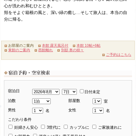
心が洗われ和むひととき。
頬をそよぐ箱根の風と、深い緑の癒し…そして旅人は、本当の自
分に帰る。
お部屋のご案内
本館 露天風呂付
本館 10帖+6帖
東館のご案内
西館離れ
別邸 奥の樹々
ご予約はこちら
宿泊日
日付未定
泊数
部屋数
室
男性
女性
名
名
こだわり条件
妊婦さん安心
3世代に
カップルに
ご家族連れに