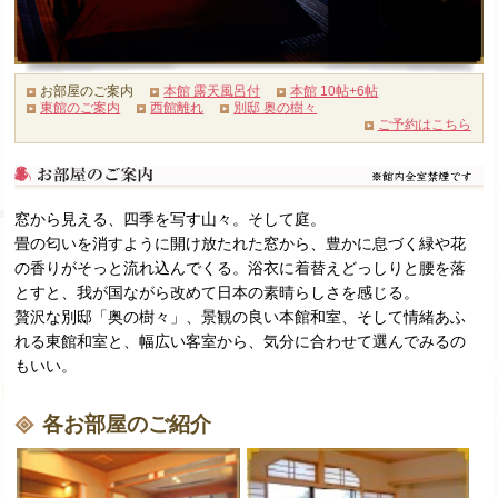
お部屋のご案内
本館 露天風呂付
本館 10帖+6帖
東館のご案内
西館離れ
別邸 奥の樹々
ご予約はこちら
窓から見える、四季を写す山々。そして庭。
畳の匂いを消すように開け放たれた窓から、豊かに息づく緑や花
の香りがそっと流れ込んでくる。浴衣に着替えどっしりと腰を落
とすと、我が国ながら改めて日本の素晴らしさを感じる。
贅沢な別邸「奥の樹々」、景観の良い本館和室、そして情緒あふ
れる東館和室と、幅広い客室から、気分に合わせて選んでみるの
もいい。
各お部屋のご紹介