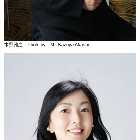
木野雅之 Photo by Mr. Kazuya Akashi