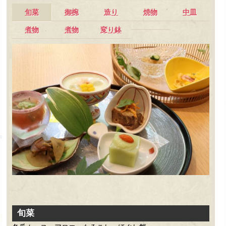
旬菜
御椀
造り
焼物
中皿
煮物
煮物
変り鉢