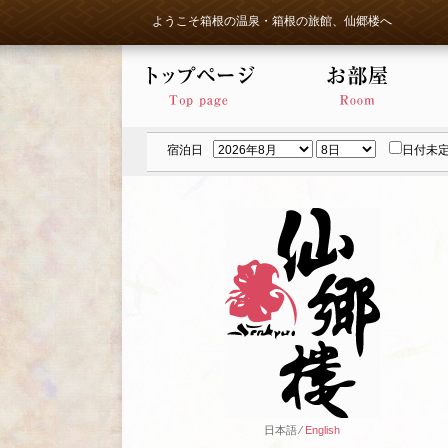
ようこそ箱根の温泉・箱根の旅館、仙郷楼へ
宿泊日
日付未
日本語 ⁄
English