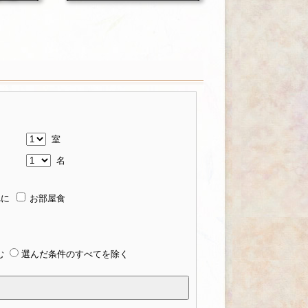
室
名
れに
お部屋食
む
選んだ条件のすべてを除く