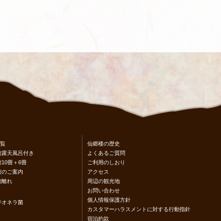
覧
仙郷楼の歴史
館露天風呂付き
よくあるご質問
10畳＋6畳
ご利用のしおり
館のご案内
アクセス
館離れ
周辺の観光地
お問い合わせ
個人情報保護方針
ジオネラ菌
カスタマーハラスメントに対する行動指針
宿泊約款