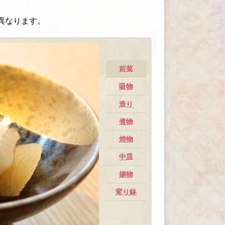
異なります。
先付け
前菜
吸物
造り
煮物
焼物
中皿
揚物
変り鉢