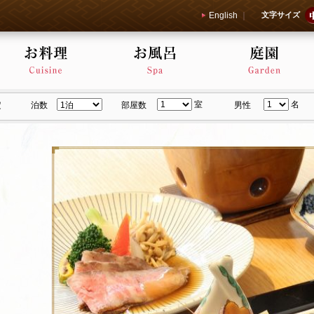
English
｜
文字サイズ
室
名
定
泊数
部屋数
男性