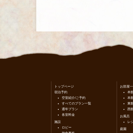
トップページ
お部屋一
宿泊予約
本
空室紹介/ご予約
本館
すべてのプラン一覧
東
通年プラン
西
各室料金
お風呂
施設
レ
ロビー
庭園