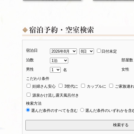
宿泊日
日付未定
泊数
部屋数
男性
女性
名
こだわり条件
妊婦さん安心
3世代に
カップルに
ご家族連
源泉かけ流し露天風呂付き
検索方法
選んだ条件のすべてを含む
選んだ条件のいずれかを含